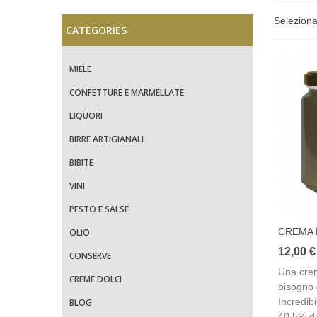
Selezion
CATEGORIES
MIELE
CONFETTURE E MARMELLATE
LIQUORI
BIRRE ARTIGIANALI
BIBITE
VINI
PESTO E SALSE
CREMA 
OLIO
12,00 €
CONSERVE
Una cre
CREME DOLCI
bisogno 
Incredibi
BLOG
40,5% di