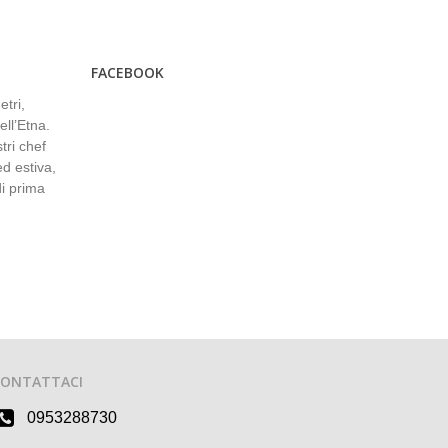
FACEBOOK
etri,
ell’Etna.
tri chef
ed estiva,
di prima
CONTATTACI
0953288730