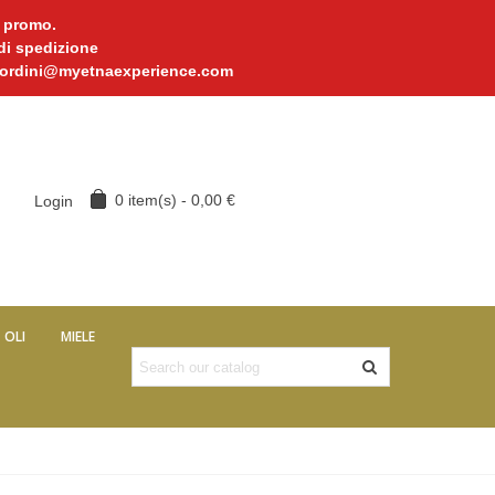
n promo.
 di spedizione
l a ordini@myetnaexperience.com
0
item(s)
-
0,00 €
Login
OLI
MIELE