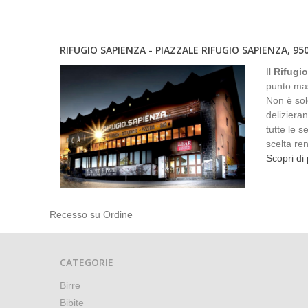
RIFUGIO SAPIENZA - PIAZZALE RIFUGIO SAPIENZA, 95
Il
Rifugi
punto mass
Non è solo
delizieran
tutte le s
scelta ren
Scopri di 
Recesso su Ordine
CATEGORIE
Birre
Bibite