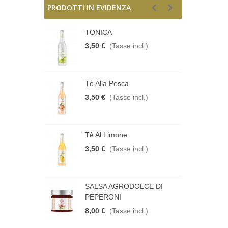
PRODOTTI IN EVIDENZA
IAN DUBBEL
TONICA
R
cl.)
3,50 €
(Tasse incl.)
5
TACCHIO
Tè Alla Pesca
P
ncl.)
3,50 €
(Tasse incl.)
1
ERGINE DI
Tè Al Limone
O
O
3,50 €
(Tasse incl.)
ncl.)
1
ARA
SALSA AGRODOLCE DI
M
PEPERONI
cl.)
8
8,00 €
(Tasse incl.)