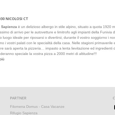
030 NICOLOSI CT
o Sapienza
è un delizioso albergo in stile alpino, situato a quota 1920 m
imo di arrivo per le autovetture e limitrofo agli impianti della Funivia d
 luogo ideale per riposarsi o divertirsi; durante il vostro soggiorno i nos
no i vostri palati con le specialità della casa. Nelle stagioni primaverile 
ere sarà aperta la pizzeria… impasto a lenta lievitazione ed ingredienti 
deranno speciale la vostra pizza a 2000 metri di altitudine!!!
più
PARTNER
Filomena Domus - Casa Vacanze
Rifugio Sapienza