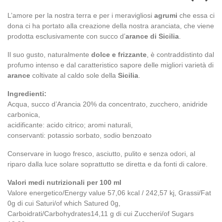
L’amore per la nostra terra e per i meravigliosi
agrumi
che essa ci
dona ci ha portato alla creazione della nostra aranciata, che viene
prodotta esclusivamente con succo d’
arance di Sicilia
.
Il suo gusto, naturalmente
dolce e frizzante
, è contraddistinto dal
profumo intenso e dal caratteristico sapore delle migliori varietà di
arance
coltivate al caldo sole della
Sicilia
.
Ingredienti:
Acqua, succo d’Arancia 20% da concentrato, zucchero, anidride
carbonica,
acidificante: acido citrico; aromi naturali,
conservanti: potassio sorbato, sodio benzoato
Conservare in luogo fresco, asciutto, pulito e senza odori, al
riparo dalla luce solare soprattutto se diretta e da fonti di calore.
Valori medi nutrizionali per 100 ml
Valore energetico/Energy value 57,06 kcal / 242,57 kj, Grassi/Fat
0g di cui Saturi/of which Satured 0g,
Carboidrati/Carbohydrates14,11 g di cui Zuccheri/of Sugars