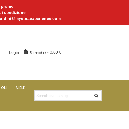
n promo.
 di spedizione
l a ordini@myetnaexperience.com
0
item(s)
-
0,00 €
Login
OLI
MIELE