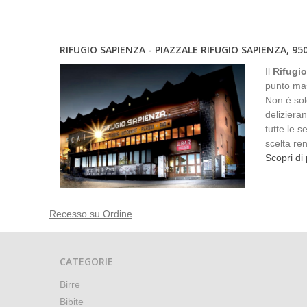
RIFUGIO SAPIENZA - PIAZZALE RIFUGIO SAPIENZA, 95
Il
Rifugi
punto mass
Non è solo
delizieran
tutte le s
scelta ren
Scopri di 
Recesso su Ordine
CATEGORIE
Birre
Bibite