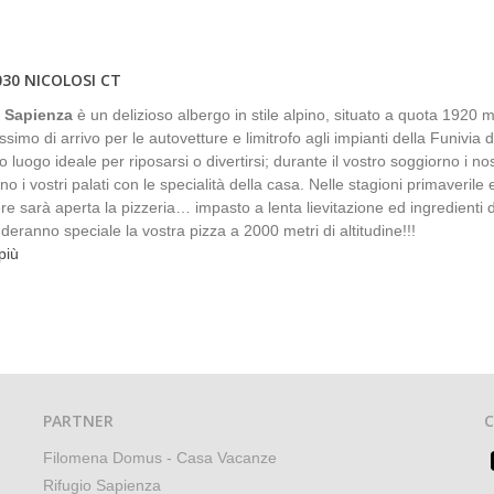
030 NICOLOSI CT
o Sapienza
è un delizioso albergo in stile alpino, situato a quota 1920 m
imo di arrivo per le autovetture e limitrofo agli impianti della Funivia d
 luogo ideale per riposarsi o divertirsi; durante il vostro soggiorno i nos
no i vostri palati con le specialità della casa. Nelle stagioni primaverile 
ere sarà aperta la pizzeria… impasto a lenta lievitazione ed ingredienti 
deranno speciale la vostra pizza a 2000 metri di altitudine!!!
più
PARTNER
Filomena Domus - Casa Vacanze
Rifugio Sapienza