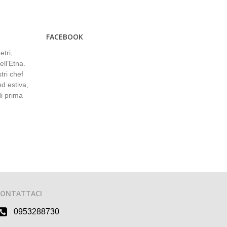
FACEBOOK
etri,
ell’Etna.
tri chef
ed estiva,
di prima
CONTATTACI
0953288730