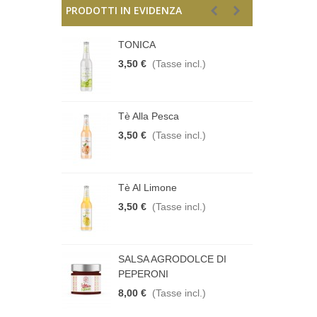
PRODOTTI IN EVIDENZA
IAN DUBBEL
TONICA
R
cl.)
3,50 €
(Tasse incl.)
5
TACCHIO
Tè Alla Pesca
P
ncl.)
3,50 €
(Tasse incl.)
1
ERGINE DI
Tè Al Limone
O
O
3,50 €
(Tasse incl.)
ncl.)
1
ARA
SALSA AGRODOLCE DI
M
PEPERONI
cl.)
8
8,00 €
(Tasse incl.)